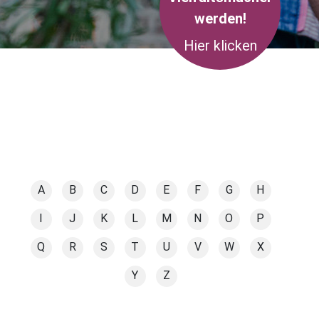
werden!
Hier klicken
A
B
C
D
E
F
G
H
I
J
K
L
M
N
O
P
Q
R
S
T
U
V
W
X
Y
Z