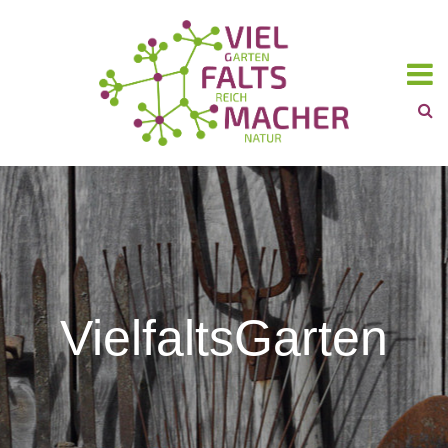
VielfaltsGarten