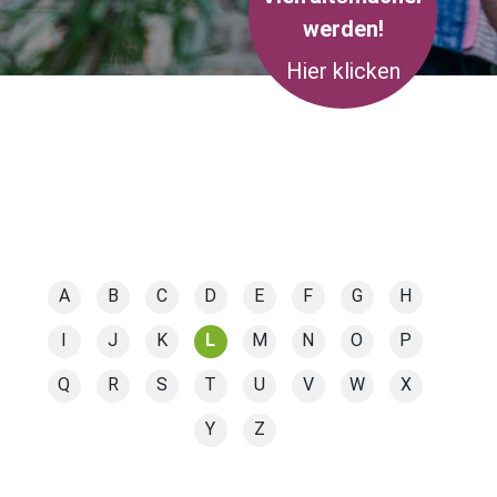
werden!
Hier klicken
A
B
C
D
E
F
G
H
I
J
K
L
M
N
O
P
Q
R
S
T
U
V
W
X
Y
Z