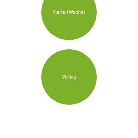
VielfaltWächst
Voting