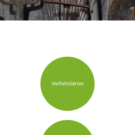
VielfaltsGarten