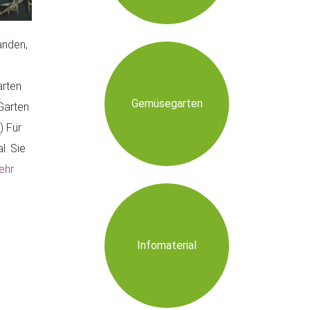
anden,
arten
Gemüsegarten
Garten
) Für
l. Sie
ehr
Infomaterial