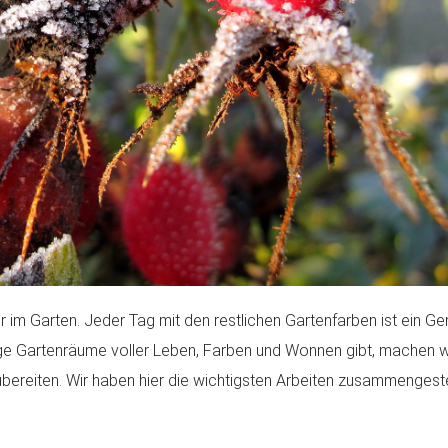
ler im Garten. Jeder Tag mit den restlichen Gartenfarben ist ein Ge
ige Gartenräume voller Leben, Farben und Wonnen gibt, machen w
ubereiten. Wir haben hier die wichtigsten Arbeiten zusammengeste