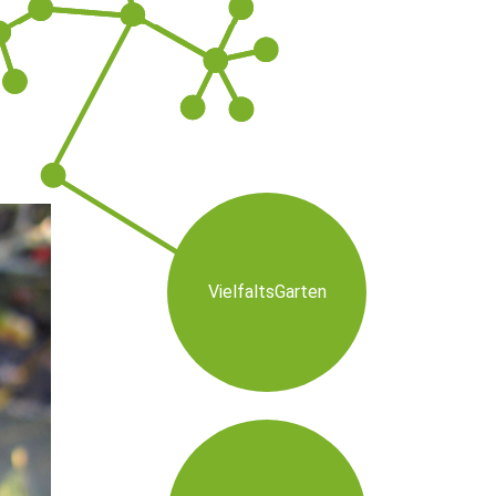
VielfaltsGarten