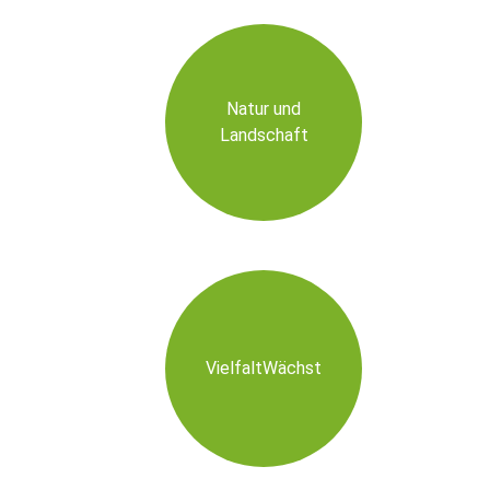
Natur und
Landschaft
VielfaltWächst