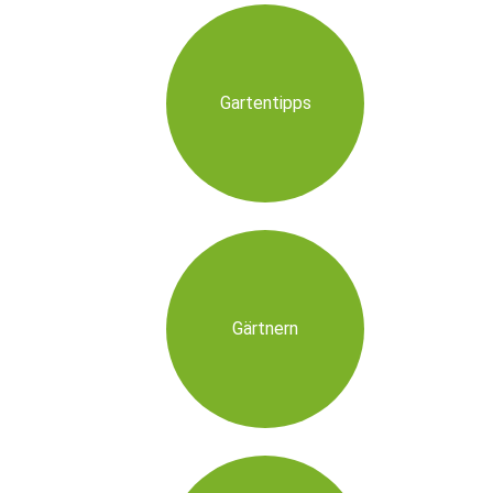
Gartentipps
Gärtnern