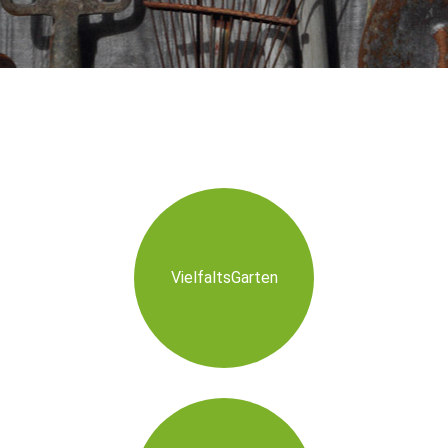
VielfaltsGarten