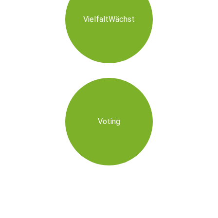
VielfaltWächst
Voting