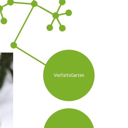
VielfaltsGarten