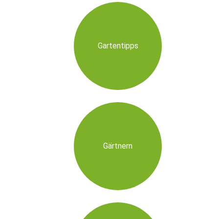
Gartentipps
Gärtnern