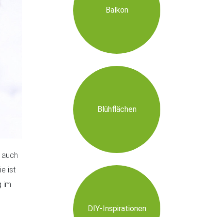
Balkon
Blühflächen
d auch
e ist
g im
DIY-Inspirationen