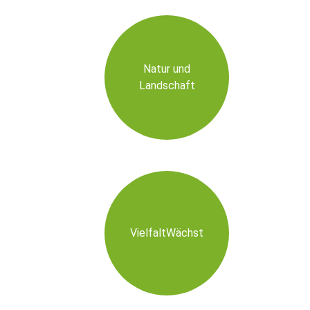
Natur und
Landschaft
VielfaltWächst