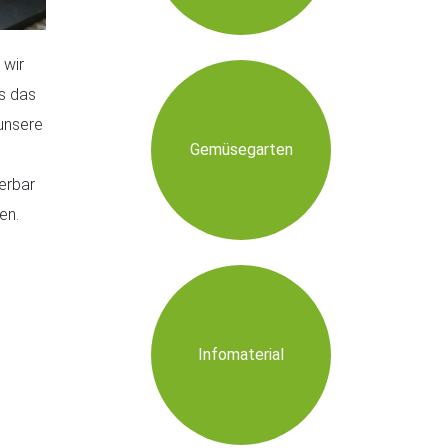
 wir
s das
unsere
Gemüsegarten
e
erbar
ben.
Infomaterial