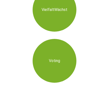
VielfaltWächst
Voting