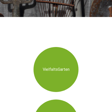
VielfaltsGarten