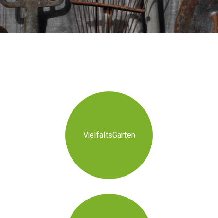
VielfaltsGarten