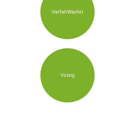
VielfaltWächst
Voting