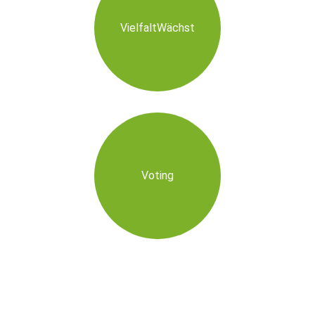
VielfaltWächst
Voting