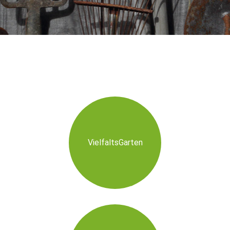
VielfaltsGarten