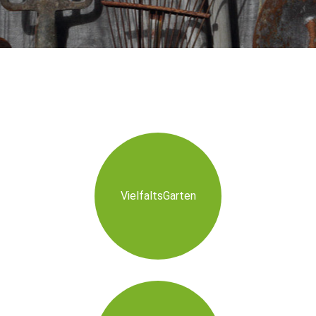
VielfaltsGarten