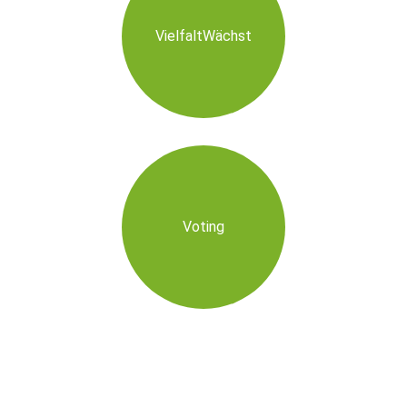
VielfaltWächst
Voting