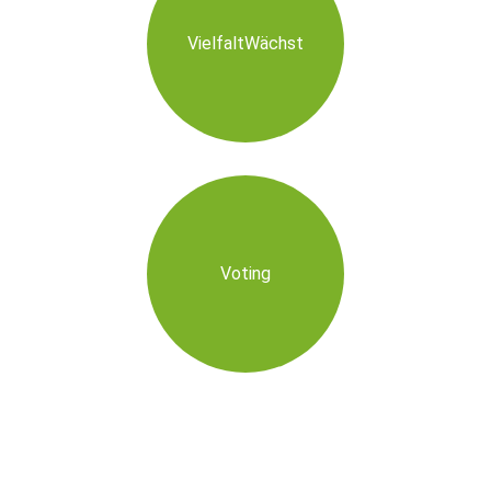
VielfaltWächst
Voting