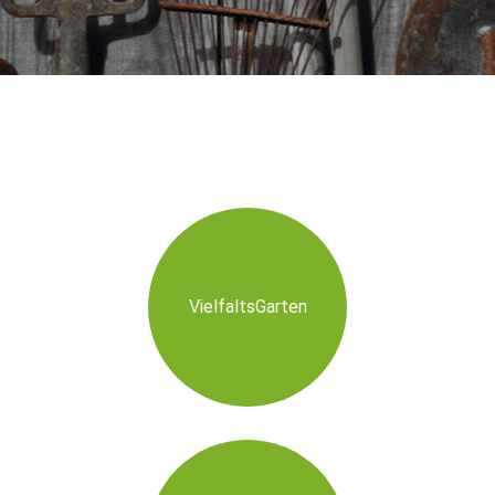
VielfaltsGarten