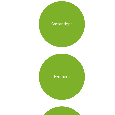
Gartentipps
Gärtnern