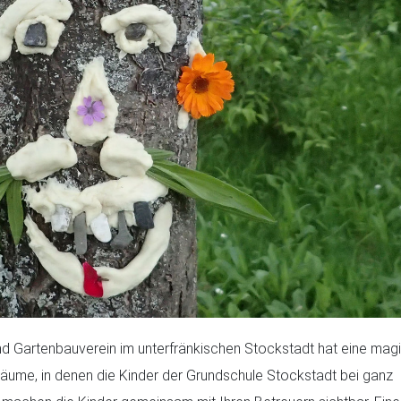
d Gartenbauverein im unterfränkischen Stockstadt hat eine mag
bäume, in denen die Kinder der Grundschule Stockstadt bei ganz