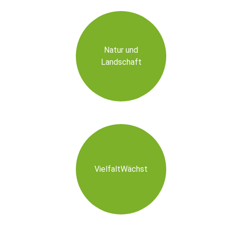
Natur und
Landschaft
VielfaltWächst