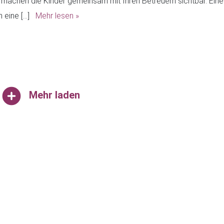
achen die Kinder gemeinsam mit Ihren Betreuern sichtbar. Eine 
n eine […]
Mehr lesen »
Mehr laden