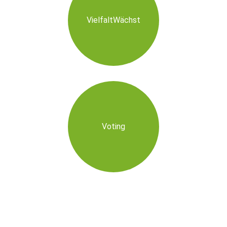
VielfaltWächst
Voting