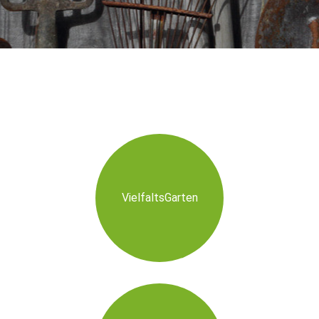
VielfaltsGarten