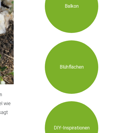
Balkon
Blühflächen
n
el wie
sagt
DIY-Inspirationen