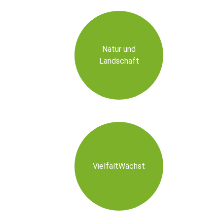
Natur und
Landschaft
VielfaltWächst