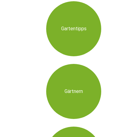
Gartentipps
Gärtnern