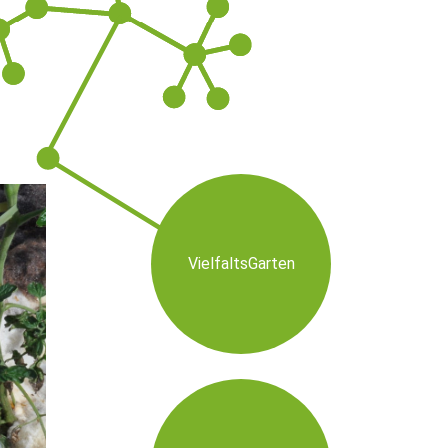
VielfaltsGarten