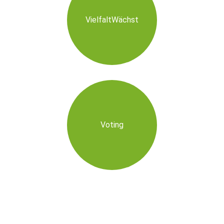
VielfaltWächst
Voting