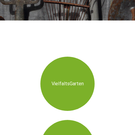
VielfaltsGarten