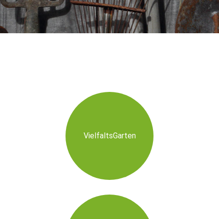
VielfaltsGarten