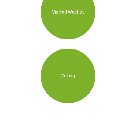
VielfaltWächst
Voting