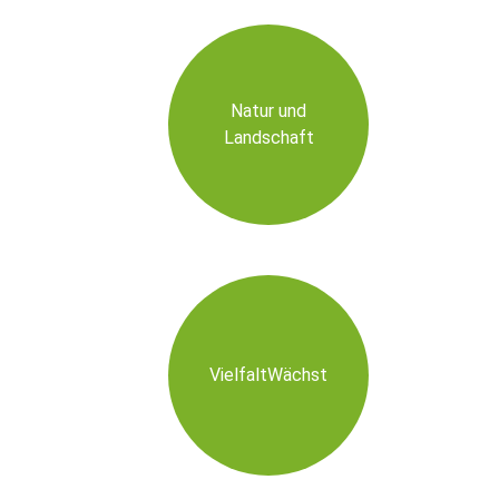
Natur und
Landschaft
VielfaltWächst