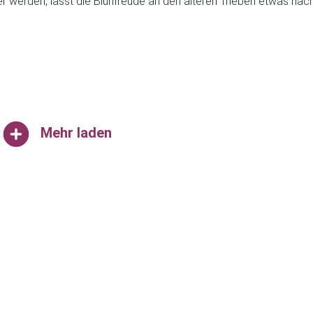
 werden, lässt die Blühfreude an den älteren Trieben etwas nach
Mehr laden