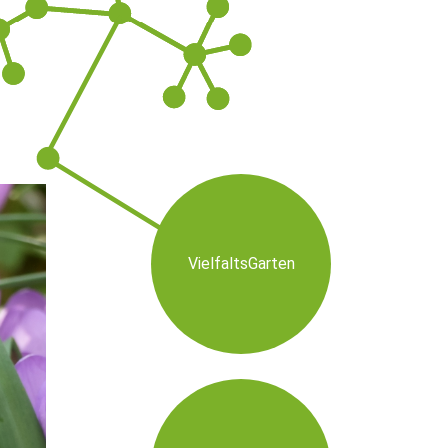
VielfaltsGarten