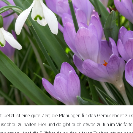
: Jetzt ist eine gute Zeit, die Planungen für das Gemüsebeet zu s
schau zu halten. Hier und da gibt auch etwas zu tun im Vielfalts