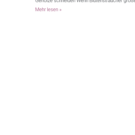
Gehölze schneiden Wenn Blütensträucher größer
Mehr lesen »