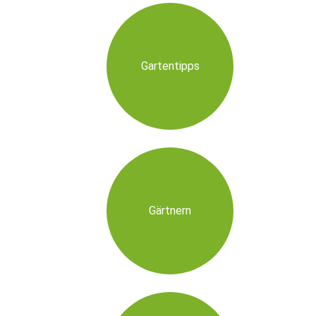
Gartentipps
Gärtnern