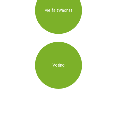
VielfaltWächst
Voting