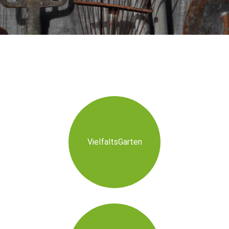
VielfaltsGarten