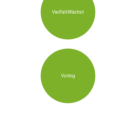
VielfaltWächst
Voting