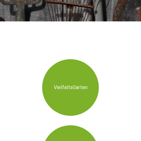
VielfaltsGarten