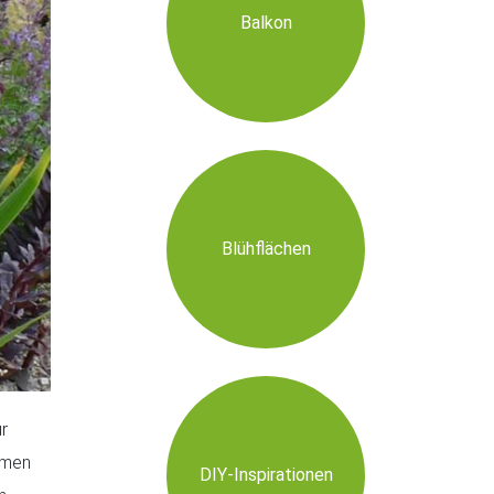
Balkon
Blühflächen
ur
mmen
DIY-Inspirationen