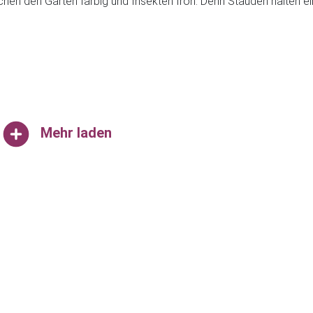
achen den Garten farbig und Insekten froh. Denn Stauden halten ei
Mehr laden