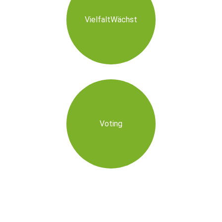
VielfaltWächst
Voting