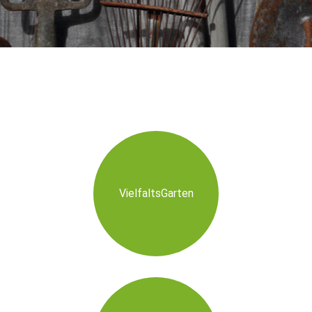
VielfaltsGarten