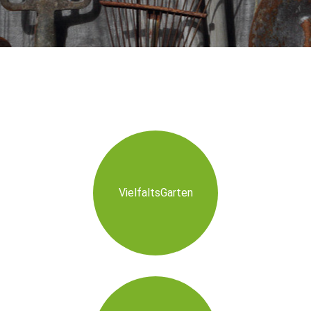
VielfaltsGarten