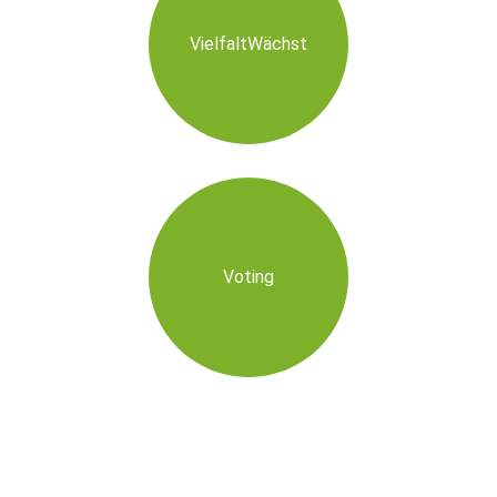
VielfaltWächst
Voting