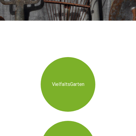
VielfaltsGarten