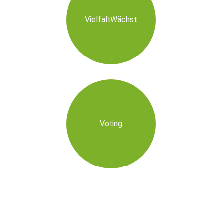
VielfaltWächst
Voting