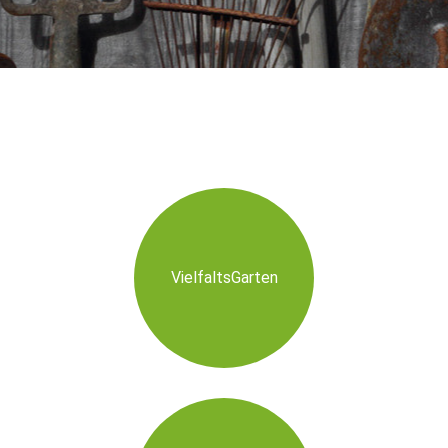
VielfaltsGarten