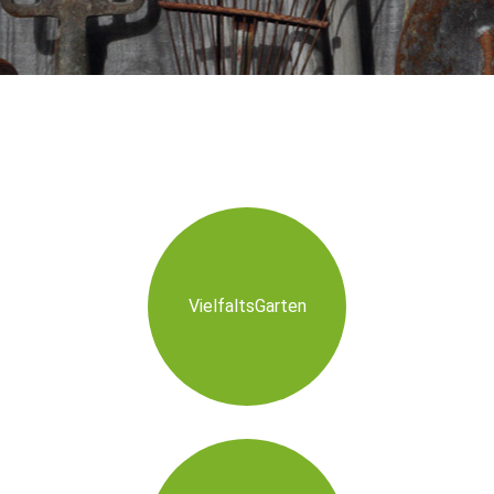
VielfaltsGarten