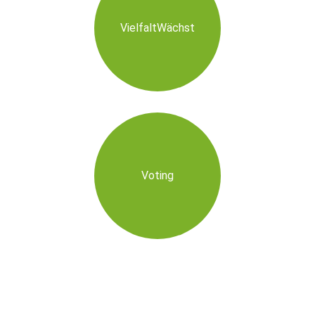
VielfaltWächst
Voting